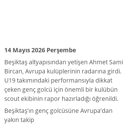
14 Mayıs 2026 Perşembe
Beşiktaş altyapısından yetişen Ahmet Sami
Bircan, Avrupa kulüplerinin radarına girdi.
U19 takımındaki performansıyla dikkat
çeken genç golcü için önemli bir kulübün
scout ekibinin rapor hazırladığı öğrenildi.
Beşiktaş’ın genç golcüsüne Avrupa’dan
yakın takip