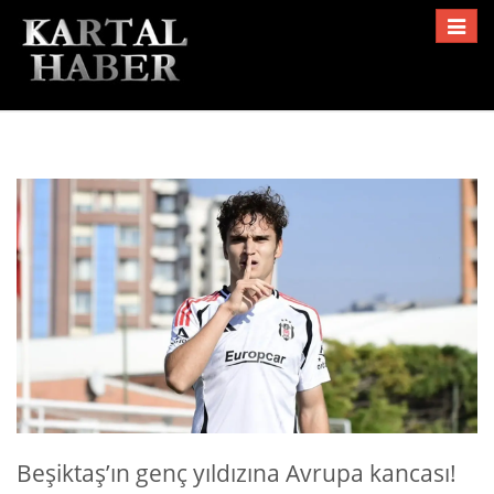
Toggle
navigat
Beşiktaş’ın genç yıldızına Avrupa kancası!