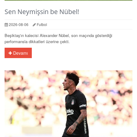
Sen Neymişsin be Nübel!
2026-08-06
Futbol
Beşiktaş'ın kalecisi Alexander Nübel, son maçında gösterdiği
performansla dikkatleri üzerine çekti.
Devamı