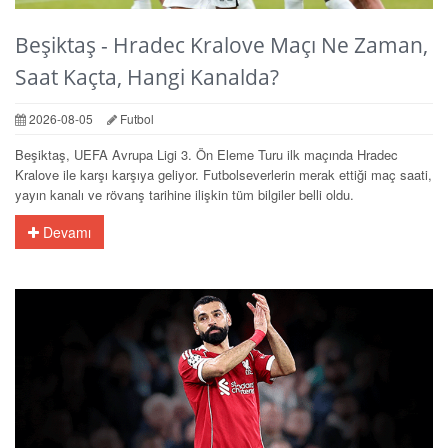
Beşiktaş - Hradec Kralove Maçı Ne Zaman,
Saat Kaçta, Hangi Kanalda?
2026-08-05
Futbol
Beşiktaş, UEFA Avrupa Ligi 3. Ön Eleme Turu ilk maçında Hradec
Kralove ile karşı karşıya geliyor. Futbolseverlerin merak ettiği maç saati,
yayın kanalı ve rövanş tarihine ilişkin tüm bilgiler belli oldu.
Devamı