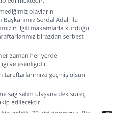
kip edilmektedir.
tmediğimiz olayların
n Başkanımız Serdal Adalı ile
imizin ilgili makamlarla kurduğu
araftarlarımız birazdan serbest
 her zaman her yerde
iği ve esenliğidir.
 taraftarlarımıza geçmiş olsun
ine sağ salim ulaşana dek süreç
kip edilecektir.
kişi geldik. 79 kişi dönmeyiz. Biz