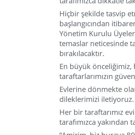
tarafımızca dikkatle ta
Hiçbir şekilde tasvip e
başlangıcından itibare
Yönetim Kurulu Üyeler
temaslar neticesinde t
bırakılacaktır.
En büyük önceliğimiz,
taraftarlarımızın güvenl
Evlerine dönmekte olan
dileklerimizi iletiyoruz.
Her bir taraftarımız ev
tarafımızca yakından ta
“Amirim, biz buraya 80 