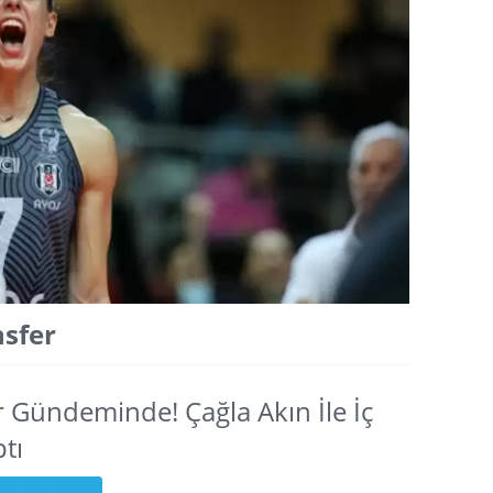
nsfer
r Gündeminde! Çağla Akın İle İç
tı