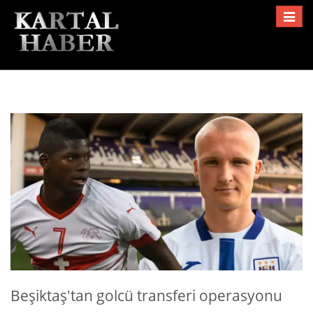
Toggle
navigat
Beşiktaş'tan golcü transferi operasyonu