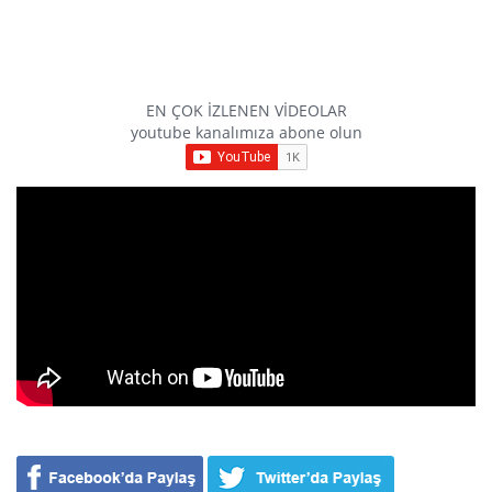
EN ÇOK İZLENEN VİDEOLAR
youtube kanalımıza abone olun