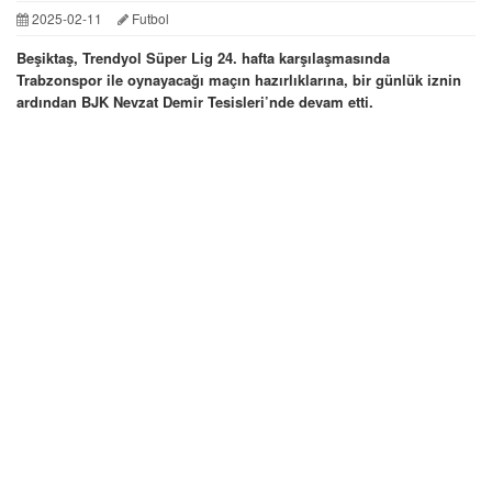
2025-02-11
Futbol
Beşiktaş, Trendyol Süper Lig 24. hafta karşılaşmasında
Trabzonspor ile oynayacağı maçın hazırlıklarına, bir günlük iznin
ardından BJK Nevzat Demir Tesisleri’nde devam etti.