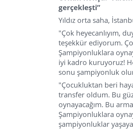
gerçekleşti”
Yıldız orta saha, İstanb
"Çok heyecanlıyım, du
teşekkür ediyorum. Ç
Şampiyonluklara oynay
iyi kadro kuruyoruz! He
sonu şampiyonluk olur
"Çocukluktan beri hay
transfer oldum. Bu güz
oynayacağım. Bu arma 
Şampiyonluklara oynay
şampiyonluklar yaşaya