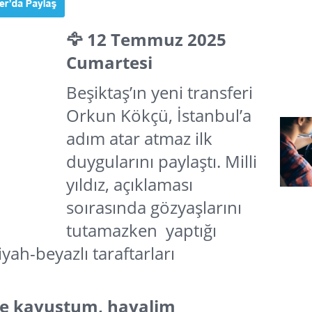
🦅 12 Temmuz 2025
Cumartesi
Beşiktaş’ın yeni transferi
Orkun Kökçü, İstanbul’a
adım atar atmaz ilk
duygularını paylaştı. Milli
yıldız, açıklaması
soırasında gözyaşlarını
tutamazken yaptığı
yah-beyazlı taraftarları
me kavuştum, hayalim