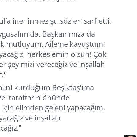
ul’a iner inmez şu sözleri sarf etti:
ygusalım da. Başkanımıza da
ok mutluyum. Aileme kavuştum!
acağız, herkes emin olsun! Çok
r şeyimizi vereceğiz ve inşallah
."
alini kurduğum Beşiktaş'ıma
el taraftarın önünde
için elimden geleni yapacağım.
acağız ve inşallah
cağız."