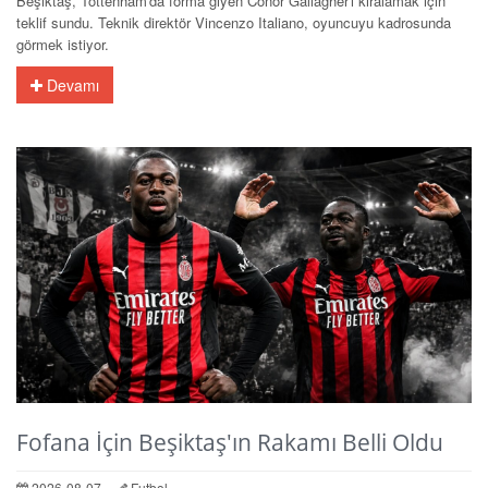
Beşiktaş, Tottenham'da forma giyen Conor Gallagher'ı kiralamak için
teklif sundu. Teknik direktör Vincenzo Italiano, oyuncuyu kadrosunda
görmek istiyor.
Devamı
Fofana İçin Beşiktaş'ın Rakamı Belli Oldu
2026-08-07
Futbol