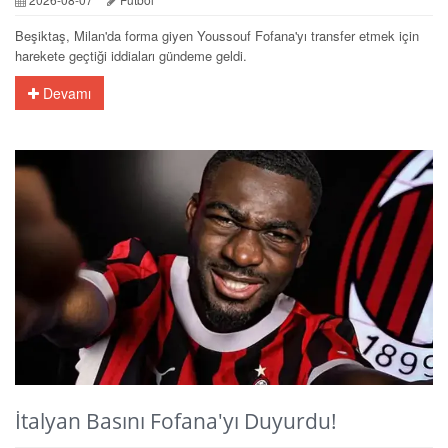
Beşiktaş, Milan'da forma giyen Youssouf Fofana'yı transfer etmek için
harekete geçtiği iddiaları gündeme geldi.
Devamı
İtalyan Basını Fofana'yı Duyurdu!