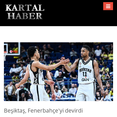
Toggle
navigat
Beşiktaş, Fenerbahçe'yi devirdi