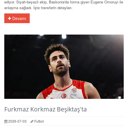
ediyor. Siyah-beyazlı ekip, Baskonia'da forma giyen Eugene Omoruyi ile
anlaşma sağladı. İşte transferin detayları.
Devamı
Furkmaz Korkmaz Beşiktaş'ta
2026-07-03
Futbol