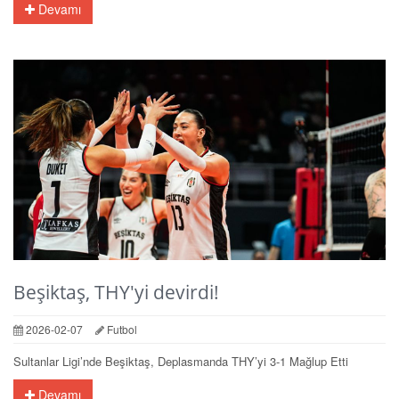
Devamı
Beşiktaş, THY'yi devirdi!
2026-02-07
Futbol
Sultanlar Ligi’nde Beşiktaş, Deplasmanda THY’yi 3-1 Mağlup Etti
Devamı