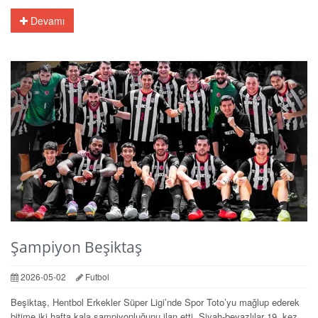
Devamı
Şampiyon Beşiktaş
2026-05-02
Futbol
Beşiktaş, Hentbol Erkekler Süper Ligi’nde Spor Toto’yu mağlup ederek
bitime iki hafta kala şampiyonluğunu ilan etti. Siyah-beyazlılar 19. kez