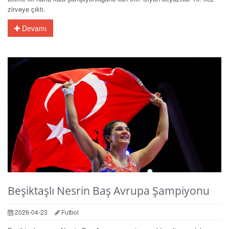
zirveye çıktı.
Devamı
Beşiktaşlı Nesrin Baş Avrupa Şampiyonu
2026-04-23
Futbol