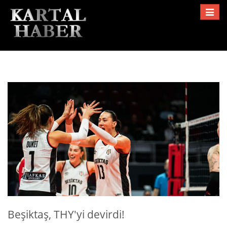
Toggle
navigat
Beşiktaş, THY'yi devirdi!