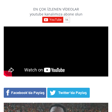
EN ÇOK İZLENEN VİDEOLAR
youtube kanalımıza abone olun