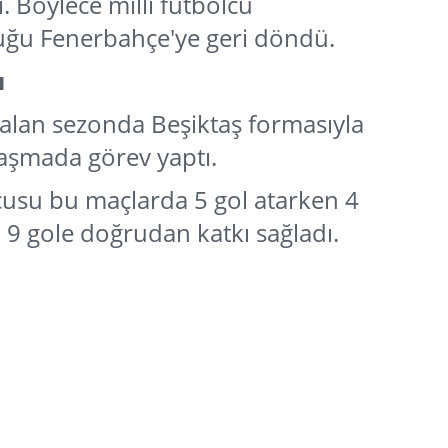
. Böylece milli futbolcu
uğu Fenerbahçe'ye geri döndü.
ı
alan sezonda Beşiktaş formasıyla
laşmada görev yaptı.
usu bu maçlarda 5 gol atarken 4
a 9 gole doğrudan katkı sağladı.