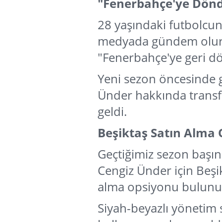
"Fenerbahçe'ye Dönd
28 yaşındaki futbolcun
medyada gündem olurke
"Fenerbahçe'ye geri d
Yeni sezon öncesinde 
Ünder hakkında transf
geldi.
Beşiktaş Satın Alma
Geçtiğimiz sezon başın
Cengiz Ünder için Beşi
alma opsiyonu bulunu
Siyah-beyazlı yöneti