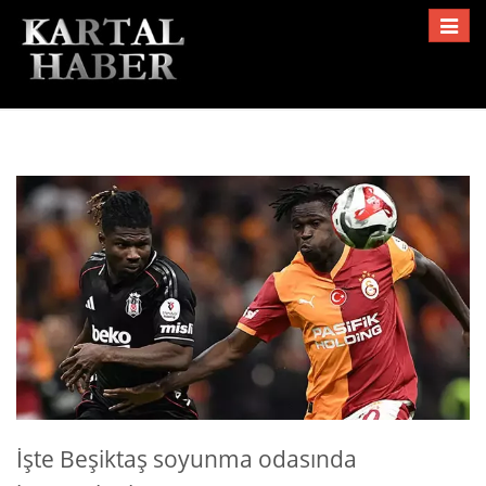
Toggle
navigat
İşte Beşiktaş soyunma odasında