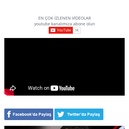
EN ÇOK İZLENEN VİDEOLAR
youtube kanalımıza abone olun