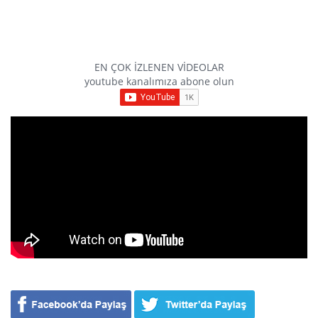
EN ÇOK İZLENEN VİDEOLAR
youtube kanalımıza abone olun