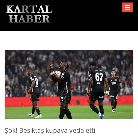
Toggle
navigat
Şok! Beşiktaş kupaya veda etti