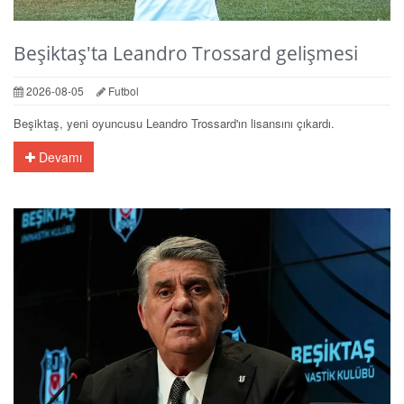
Beşiktaş'ta Leandro Trossard gelişmesi
2026-08-05
Futbol
Beşiktaş, yeni oyuncusu Leandro Trossard'ın lisansını çıkardı.
Devamı