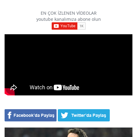
EN ÇOK İZLENEN VİDEOLAR
youtube kanalımıza abone olun