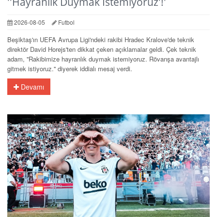
''Hayranlık Duymak İstemiyoruz'!'
2026-08-05
Futbol
Beşiktaş'ın UEFA Avrupa Ligi'ndeki rakibi Hradec Kralove'de teknik
direktör David Horejs'ten dikkat çeken açıklamalar geldi. Çek teknik
adam, ''Rakibimize hayranlık duymak istemiyoruz. Rövanşa avantajlı
gitmek istiyoruz.'' diyerek iddialı mesaj verdi.
Devamı