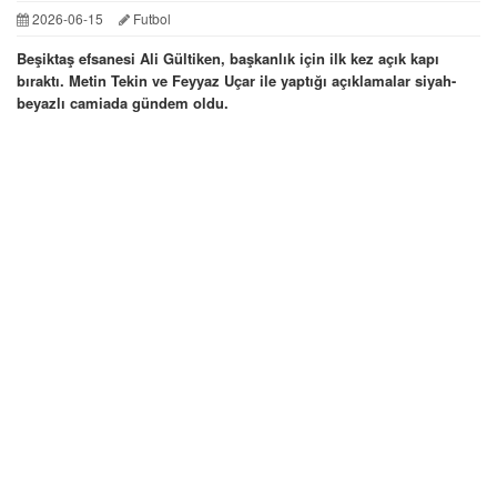
2026-06-15
Futbol
Beşiktaş efsanesi Ali Gültiken, başkanlık için ilk kez açık kapı
bıraktı. Metin Tekin ve Feyyaz Uçar ile yaptığı açıklamalar siyah-
beyazlı camiada gündem oldu.