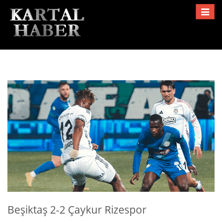
Toggle
navigat
Beşiktaş 2-2 Çaykur Rizespor