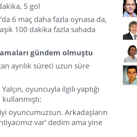
akika, 5 gol
ca’da 6 maç daha fazla oynasa da,
aşık 100 dakika fazla sahada
ıklamaları gündem olmuştu
tan ayrılık süreci uzun süre
Yalçın, oyuncuyla ilgili yaptığı
 kullanmıştı:
n iyi oyuncumuzsun. Arkadaşların
htiyacımız var’ dedim ama yine