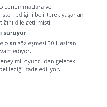
tbolcunun maçlara ve
istemediğini belirterek yaşanan
ığını dile getirmişti.
si sürüyor
ile olan sözleşmesi 30 Haziran
evam ediyor.
 deneyimli oyuncudan gelecek
eklediği ifade ediliyor.