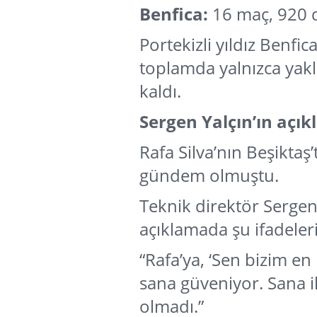
Benfica:
16 maç, 920 d
Portekizli yıldız Benfi
toplamda yalnızca yakl
kaldı.
Sergen Yalçın’ın aç
Rafa Silva’nın Beşiktaş’
gündem olmuştu.
Teknik direktör Sergen 
açıklamada şu ifadeleri
“Rafa’ya, ‘Sen bizim e
sana güveniyor. Sana i
olmadı.”