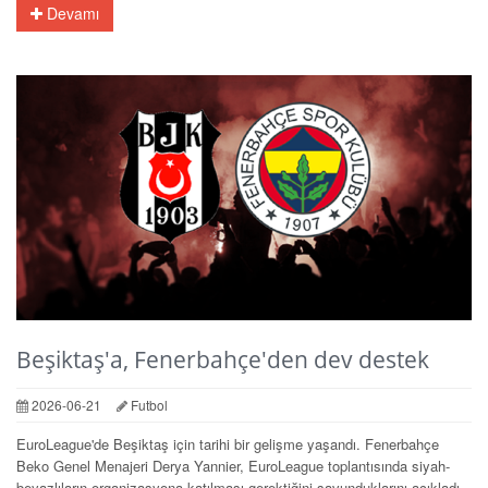
Devamı
Beşiktaş'a, Fenerbahçe'den dev destek
2026-06-21
Futbol
EuroLeague'de Beşiktaş için tarihi bir gelişme yaşandı. Fenerbahçe
Beko Genel Menajeri Derya Yannier, EuroLeague toplantısında siyah-
beyazlıların organizasyona katılması gerektiğini savunduklarını açıkladı.