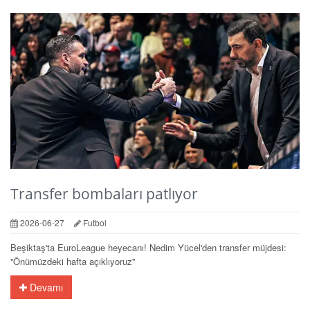
Transfer bombaları patlıyor
2026-06-27
Futbol
Beşiktaş'ta EuroLeague heyecanı! Nedim Yücel'den transfer müjdesi:
''Önümüzdeki hafta açıklıyoruz''
Devamı