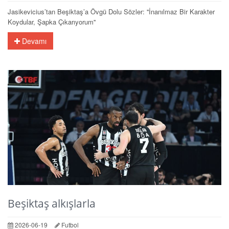
Jasikevicius’tan Beşiktaş’a Övgü Dolu Sözler: ''İnanılmaz Bir Karakter
Koydular, Şapka Çıkarıyorum''
Devamı
Beşiktaş alkışlarla
2026-06-19
Futbol