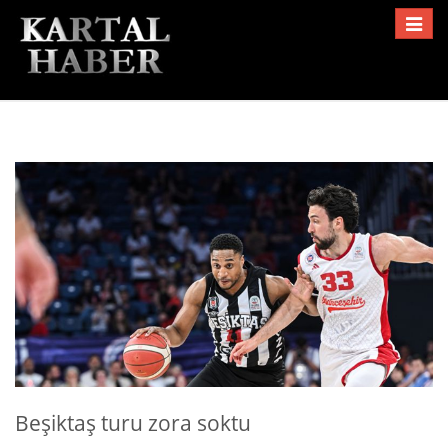
Toggle
navigat
Beşiktaş turu zora soktu