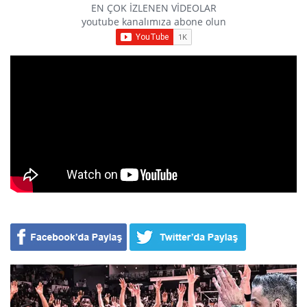
EN ÇOK İZLENEN VİDEOLAR
youtube kanalımıza abone olun