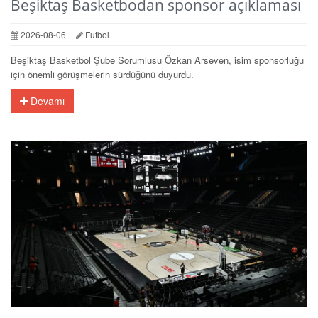
Beşiktaş Basketbodan sponsor açıklaması
2026-08-06
Futbol
Beşiktaş Basketbol Şube Sorumlusu Özkan Arseven, isim sponsorluğu
için önemli görüşmelerin sürdüğünü duyurdu.
Devamı