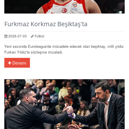
Furkmaz Korkmaz Beşiktaş'ta
2026-07-03
Futbol
Yeni sezonda Euroleague'de mücadele edecek olan beşiktaş, milli yıldız
Furkan Yıldız'la sözleşme imzaladı.
Devamı