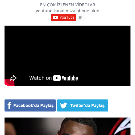
EN ÇOK İZLENEN VİDEOLAR
youtube kanalımıza abone olun